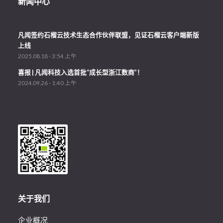
新闻中心
凡闻签约石榴云技术生态合作伙伴联盟，见证石榴云客户端新版
上线
2025.08.18 - 3:54 上午
喜报 | 凡闻科技入选首批“成长型浙江数商”！
2024.09.26 - 1:40 上午
关于我们
企业概况