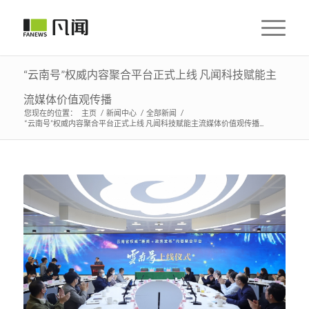
“云南号”权威内容聚合平台正式上线 凡闻科技赋能主
流媒体价值观传播
您现在的位置：
主页
/
新闻中心
/
全部新闻
/
“云南号”权威内容聚合平台正式上线 凡闻科技赋能主流媒体价值观传播...