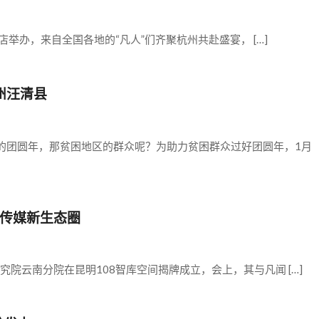
酒店举办，来自全国各地的“凡人”们齐聚杭州共赴盛宴， […]
州汪清县
的团圆年，那贫困地区的群众呢？为助力贫困群众过好团圆年，1月
传媒新生态圈
究院云南分院在昆明108智库空间揭牌成立，会上，其与凡闻 […]