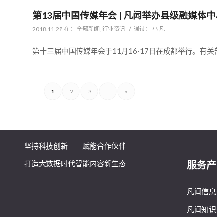
第13届中国传媒年会 | 凡闻举办县级融媒体
/
2018.11.28
在：
全部新闻
,
行业资讯
通过：
小 凡
第十三届中国传媒年会于11月16-17日在成都举行。有
1
2
3
›
»
坚持科技创新 赋能合作伙伴
服务产
打造大数据时代智能内容新生态
凡闻信息
凡闻知识