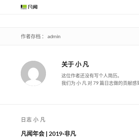
作者存档 ： admin
关于
小 凡
这位作者还没有写个人简历。
我们为
小 凡
对 79 篇日志做的贡献
日志 小 凡
凡闻年会 | 2019·非凡